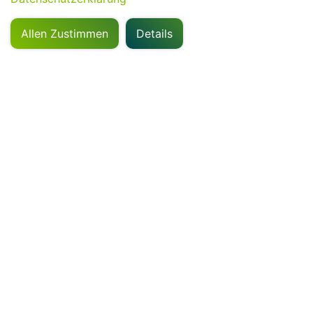
Allen Zustimmen
Details
Kontakt
GriPS Automation GmbH
Bajuwarenring 19
82041 Oberhaching
+49 (89) 452 15 88-0
office@grips-automation.com
Kontaktformular
Flyer über GriPS
Sitemap
Über Uns
Planung
Software